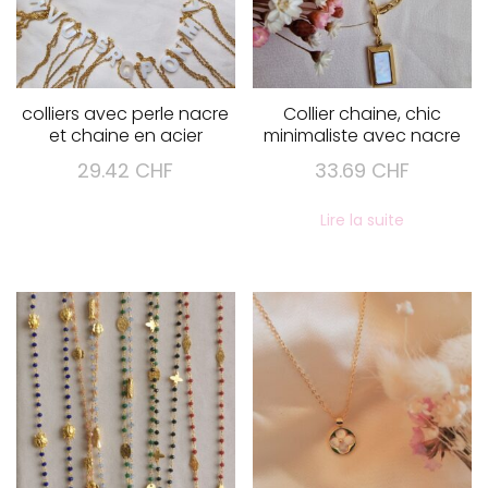
colliers avec perle nacre
Collier chaine, chic
et chaine en acier
minimaliste avec nacre
29.42
CHF
33.69
CHF
Ce
Lire la suite
produit
a
plusieurs
variations.
Les
options
peuvent
être
choisies
sur
la