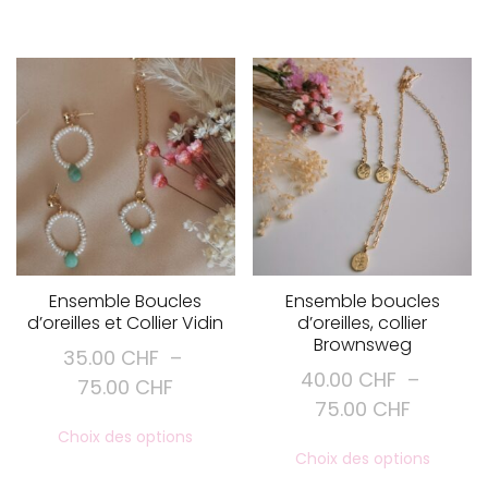
Ensemble Boucles
Ensemble boucles
d’oreilles et Collier Vidin
d’oreilles, collier
Brownsweg
35.00
CHF
–
40.00
CHF
–
Plage
75.00
CHF
Plage
75.00
CHF
de
Ce
de
Choix des options
prix :
Ce
produit
Choix des options
prix :
produi
35.00 CHF
a