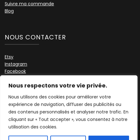
Suivre ma commande
Blog
NOUS CONTACTER
Etsy
Instagram
Facebook
Nous contacter
Nous respectons votre vie privée.
TikTok
Nous utilisons des cookies pour améliorer votre
expérience de navigation, diffuser des publicités ou
des contenus personnalisés et analyser notre trafic. En
cliquant sur « Tout accepter », vous consentez à notre
utilisation des cookies.
2026 Copyright
ByViannie
.
Blossom Feminine | Développé
par
Blossom Themes
. Propulsé par
WordPress
.