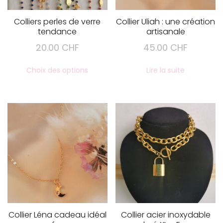
page
du
Colliers perles de verre
Collier Uliah : une création
tendance
artisanale
produit
20.00
CHF
45.00
CHF
Ce
Choix des options
Lire la suite
produit
a
plusieurs
variations.
Les
options
peuvent
être
choisies
sur
la
page
du
Collier Léna cadeau idéal
Collier acier inoxydable