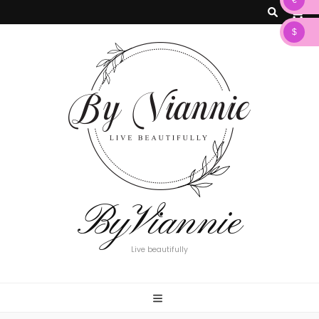
€
0
$
ByViannie
Live beautifully