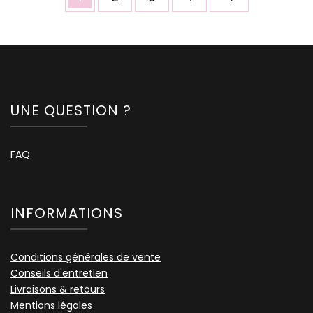
Les
options
peuvent
être
choisies
sur
la
UNE QUESTION ?
page
du
produit
FAQ
INFORMATIONS
Conditions générales de vente
Conseils d'entretien
Livraisons & retours
Mentions légales