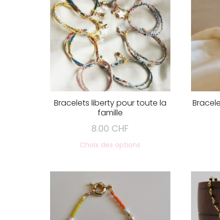
ancien
Bracelets liberty pour toute la
Bracele
famille
8.00
CHF
Ce
Choix des options
produit
a
plusieurs
variations.
Les
options