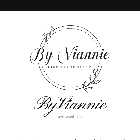
ByViannie
Live beautifully