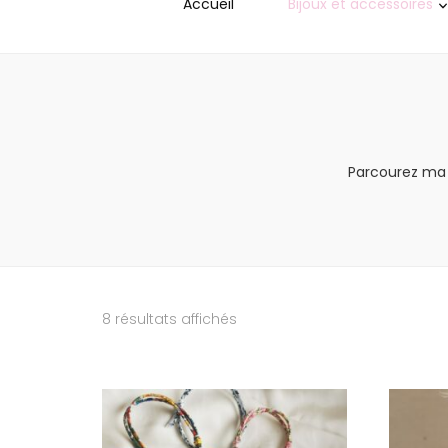
Accueil
Bijoux et accessoires
Parcourez ma s
Trié
8 résultats affichés
du
plus
récent
au
plus