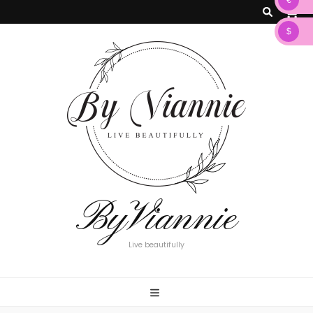
€
0
$
ByViannie
Live beautifully