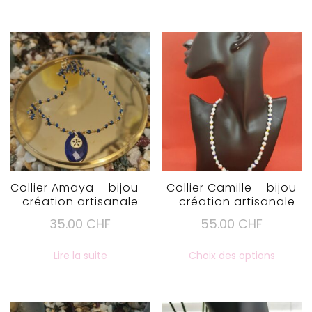
Collier Amaya – bijou –
Collier Camille – bijou
création artisanale
– création artisanale
35.00
CHF
55.00
CHF
Ce
Lire la suite
Choix des options
produi
a
plusie
variat