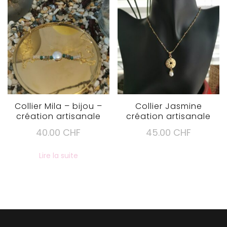
Les
optio
peuve
être
choisi
sur
la
page
du
Collier Mila – bijou –
Collier Jasmine
création artisanale
création artisanale
produi
40.00
CHF
45.00
CHF
Lire la suite