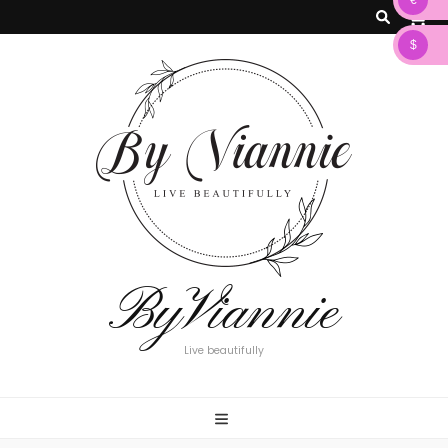
€
0
$
ByViannie
Live beautifully