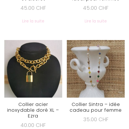
45.00
CHF
45.00
CHF
Lire la suite
Lire la suite
Collier acier
Collier Sintra – idée
inoxydable doré XL –
cadeau pour femme
Ezra
35.00
CHF
40.00
CHF