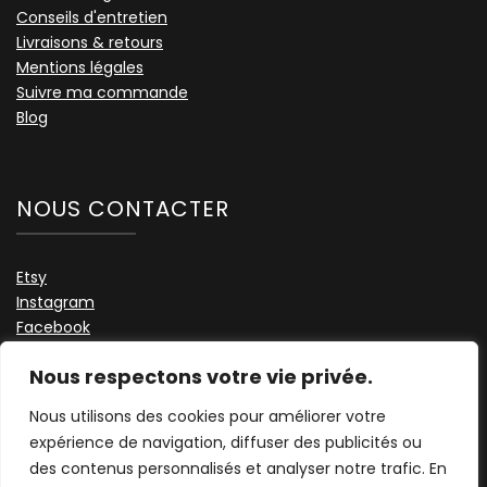
Conseils d'entretien
Livraisons & retours
Mentions légales
Suivre ma commande
Blog
NOUS CONTACTER
Etsy
Instagram
Facebook
Nous contacter
Nous respectons votre vie privée.
TikTok
Nous utilisons des cookies pour améliorer votre
expérience de navigation, diffuser des publicités ou
des contenus personnalisés et analyser notre trafic. En