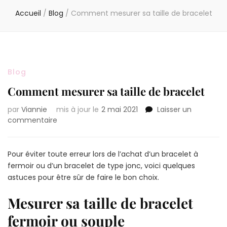
Accueil
/
Blog
/
Comment mesurer sa taille de bracelet
Blog
Comment mesurer sa taille de bracelet
par
Viannie
mis à jour le
2 mai 2021
Laisser un
sur
commentaire
Comment
mesurer
sa
Pour éviter toute erreur lors de l’achat d’un bracelet à
taille
fermoir ou d’un bracelet de type jonc, voici quelques
de
astuces pour être sûr de faire le bon choix.
bracelet
Mesurer sa taille de bracelet
fermoir ou souple