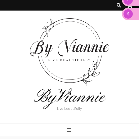
€
0
$
ByViannie
Live beautifully